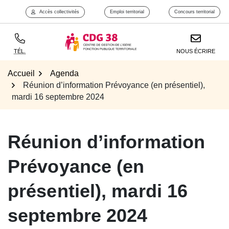
Aller
Accès collectivités
Emploi territorial
Concours territorial
Aller à l'accueil
au
contenu
TÉL.
NOUS ÉCRIRE
Accueil
Agenda
Réunion d’information Prévoyance (en présentiel),
mardi 16 septembre 2024
Réunion d’information
Prévoyance (en
présentiel), mardi 16
septembre 2024