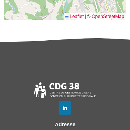
Leaflet
|
©
OpenStreetMap
Lien vers le compte Linkedin
Adresse