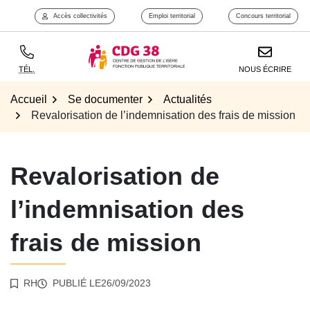
Aller
Accès collectivités
Emploi territorial
Concours territorial
Aller à l'accueil
au
contenu
TÉL.
NOUS ÉCRIRE
Accueil
Se documenter
Actualités
Revalorisation de l’indemnisation des frais de mission
Revalorisation de
l’indemnisation des
frais de mission
RH
PUBLIÉ LE
26/09/2023