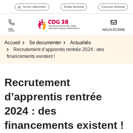
Aller
Accès collectivités
Emploi territorial
Concours territorial
Aller à l'accueil
au
contenu
TÉL.
NOUS ÉCRIRE
Accueil
Se documenter
Actualités
Recrutement d’apprentis rentrée 2024 : des
financements existent !
Recrutement
d’apprentis rentrée
2024 : des
financements existent !