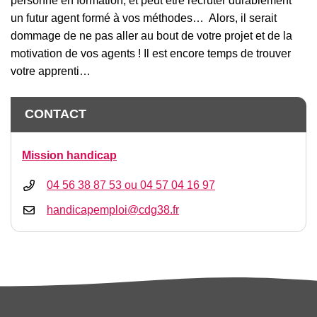
personne en formation, et peut être recruter durablement
un futur agent formé à vos méthodes… Alors, il serait
dommage de ne pas aller au bout de votre projet et de la
motivation de vos agents ! Il est encore temps de trouver
votre apprenti…
Informations complémentaires
CONTACT
Mission handicap
04 56 38 87 53 ou 04 57 04 16 97
handicapemploi@cdg38.fr