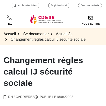
Aller
Accès collectivités
Emploi territorial
Concours territorial
Aller à l'accueil
au
contenu
TÉL.
NOUS ÉCRIRE
Accueil
Se documenter
Actualités
Changement règles calcul IJ sécurité sociale
Changement règles
calcul IJ sécurité
sociale
RH
/
CARRIÈRES
PUBLIÉ LE
18/04/2025